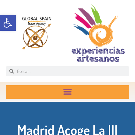
Abrir barra de herramientas
Madrid Acoge La III