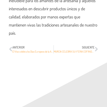
ineludible para los amantes de la artesanía y aquellos
interesados en descubrir productos únicos y de
calidad, elaborados por manos expertas que
mantienen vivas las tradiciones artesanales de nuestro
país.
ANTERIOR
SIGUIENTE
El Viso celebra los Días Europeos de la Artesanía el 4 y 5 de abril de 2025
MURCIA CELEBRA SU I FERIA COFRADE: TRADICIÓN Y ARTESANÍA EN SEMANA SANTA