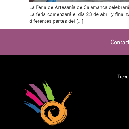
La Feria de Artesanía de Salamanca celebrará
La feria comenzará el día 23 de abril y final
diferentes partes del […]
Contact
Tiend