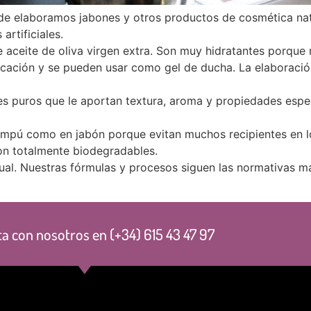
de elaboramos jabones y otros productos de cosmética natu
artificiales.
 aceite de oliva virgen extra. Son muy hidratantes porque 
ficación y se pueden usar como gel de ducha. La elaboració
ales puros que le aportan textura, aroma y propiedades espe
ampú como en jabón porque evitan muchos recipientes en l
son totalmente biodegradables.
ual. Nuestras fórmulas y procesos siguen las normativas m
a con nosotros en (+34) 615 43 47 97